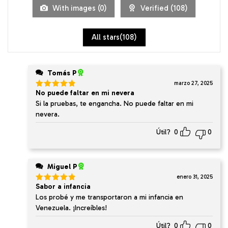
5
With images (
0
)
Verified (
108
)
All stars(
108
)
Tomás P
marzo 27, 2025
No puede faltar en mi nevera
Valorado
en
5
de 5
Si la pruebas, te engancha. No puede faltar en mi
nevera.
Útil?
0
0
Miguel P
enero 31, 2025
Sabor a infancia
Valorado
en
5
de 5
Los probé y me transportaron a mi infancia en
Venezuela. ¡Increíbles!
Útil?
0
0