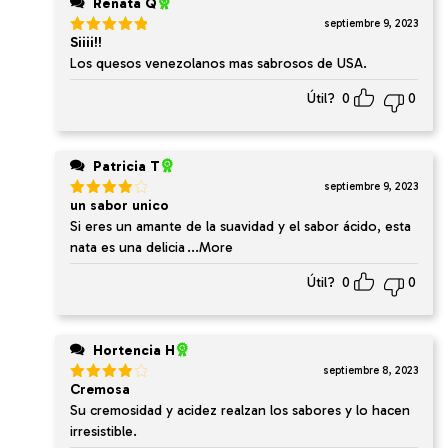
Renata Q
septiembre 9, 2023
Siiii!!
Valorado
en
5
de 5
Los quesos venezolanos mas sabrosos de USA.
Útil?
0
0
Patricia T
septiembre 9, 2023
un sabor unico
Valorado
en
4
de
Si eres un amante de la suavidad y el sabor ácido, esta
5
nata es una delicia
...More
Útil?
0
0
Hortencia H
septiembre 8, 2023
Cremosa
Valorado
en
4
de
Su cremosidad y acidez realzan los sabores y lo hacen
5
irresistible.