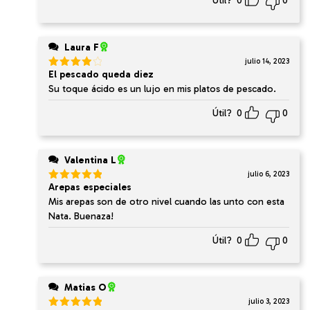
Útil?
0
0
Laura F
julio 14, 2023
El pescado queda diez
Valorado
en
4
de
Su toque ácido es un lujo en mis platos de pescado.
5
Útil?
0
0
Valentina L
julio 6, 2023
Arepas especiales
Valorado
en
5
de 5
Mis arepas son de otro nivel cuando las unto con esta
Nata. Buenaza!
Útil?
0
0
Matias O
julio 3, 2023