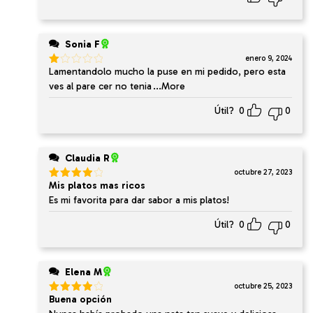
Sonia F
enero 9, 2024
Lamentandolo mucho la puse en mi pedido, pero esta
Valorado
en
ves al pare cer no tenia
...More
1
de
Útil?
0
0
5
Claudia R
octubre 27, 2023
Mis platos mas ricos
Valorado
en
4
de
Es mi favorita para dar sabor a mis platos!
5
Útil?
0
0
Elena M
octubre 25, 2023
Buena opción
Valorado
en
4
de