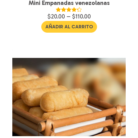
Mini Empanadas venezolanas
$
20.00
–
$
110.00
Valorado
en
4.21
AÑADIR AL CARRITO
de 5