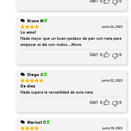
Útil?
0
0
Bruno M
junio 24, 2023
Lo amo!
Valorado
en
4
de
Nada mejor que un buen pedazo de pan con nata para
5
empezar el día con todos
...More
Útil?
0
0
Diego C
junio 22, 2023
De diez
Valorado
en
5
de 5
Nada supera la versatilidad de esta nata.
Útil?
0
0
Marisol C
junio 19, 2023