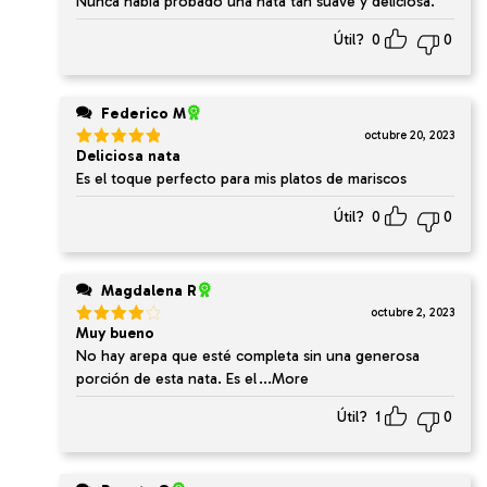
Nunca había probado una nata tan suave y deliciosa.
5
Útil?
0
0
Federico M
octubre 20, 2023
Deliciosa nata
Valorado
en
5
de 5
Es el toque perfecto para mis platos de mariscos
Útil?
0
0
Magdalena R
octubre 2, 2023
Muy bueno
Valorado
en
4
de
No hay arepa que esté completa sin una generosa
5
porción de esta nata. Es el
...More
Útil?
1
0