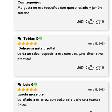
Con tequeños
Valorado
en
4
de
Me gusta en mis tequeños con queso rallado y jamón
5
serrano
Útil?
0
0
Tobias Q
junio 15, 2023
¡Deliciosa nata criolla!
Valorado
en
5
de 5
Le da un sabor especial a mis comidas, ¡una alternativa
práctica!
Útil?
0
0
Luis G
junio 15, 2023
queda increíble
Valorado
en
5
de 5
Lo añado a mi arroz con pollo para darle una textura
única.