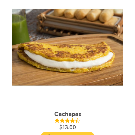
Cachapas
$
13.00
Valorado
en
4.39
de