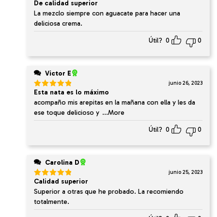
De calidad superior
Valorado
en
5
de 5
La mezclo siempre con aguacate para hacer una
deliciosa crema.
Útil?
0
0
Victor E
junio 26, 2023
Esta nata es lo máximo
Valorado
en
5
de 5
acompaño mis arepitas en la mañana con ella y les da
ese toque delicioso y
...More
Útil?
0
0
Carolina D
junio 25, 2023
Calidad superior
Valorado
en
5
de 5
Superior a otras que he probado. La recomiendo
totalmente.