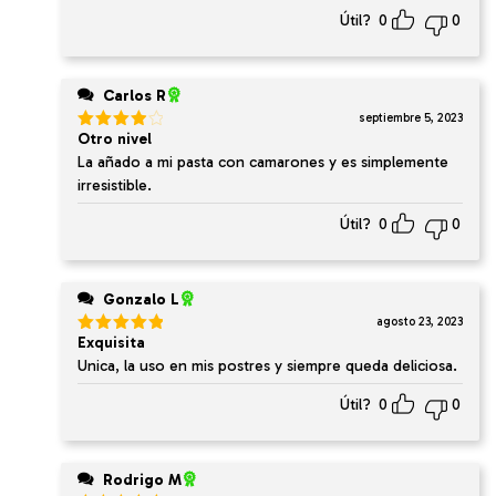
Útil?
0
0
Carlos R
septiembre 5, 2023
Otro nivel
Valorado
en
4
de
La añado a mi pasta con camarones y es simplemente
5
irresistible.
Útil?
0
0
Gonzalo L
agosto 23, 2023
Exquisita
Valorado
en
5
de 5
Unica, la uso en mis postres y siempre queda deliciosa.
Útil?
0
0
Rodrigo M