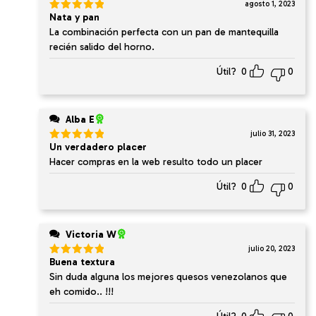
agosto 1, 2023
Nata y pan
Valorado
en
5
de 5
La combinación perfecta con un pan de mantequilla
recién salido del horno.
Útil?
0
0
Alba E
julio 31, 2023
Un verdadero placer
Valorado
en
5
de 5
Hacer compras en la web resulto todo un placer
Útil?
0
0
Victoria W
julio 20, 2023
Buena textura
Valorado
en
5
de 5
Sin duda alguna los mejores quesos venezolanos que
eh comido.. !!!