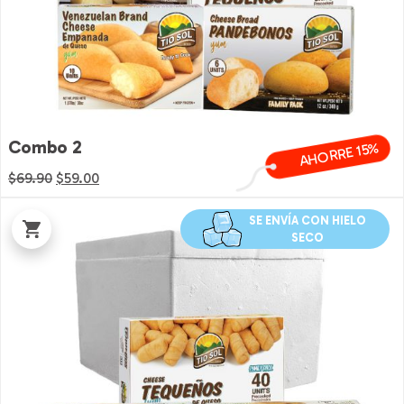
Combo 2
AHORRE 15%
El
El
$
69.90
$
59.00
precio
precio
original
actual
SE ENVÍA CON HIELO
SECO
era:
es:
$69.90.
$59.00.