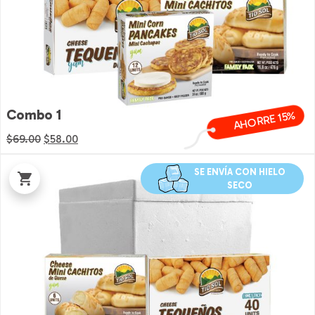
Combo 1
AHORRE 15%
El
El
$
69.00
$
58.00
precio
precio
original
actual
SE ENVÍA CON HIELO
SECO
era:
es:
$69.00.
$58.00.