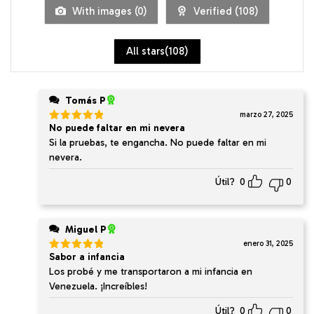
5
With images (
0
)
Verified (
108
)
All stars(
108
)
Tomás P
marzo 27, 2025
No puede faltar en mi nevera
Valorado
en
5
de 5
Si la pruebas, te engancha. No puede faltar en mi
nevera.
Útil?
0
0
Miguel P
enero 31, 2025
Sabor a infancia
Valorado
en
5
de 5
Los probé y me transportaron a mi infancia en
Venezuela. ¡Increíbles!
Útil?
0
0