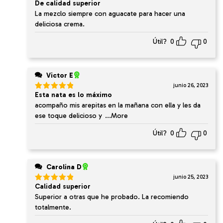
De calidad superior
Valorado
en
5
de 5
La mezclo siempre con aguacate para hacer una
deliciosa crema.
Útil?
0
0
Victor E
junio 26, 2023
Esta nata es lo máximo
Valorado
en
5
de 5
acompaño mis arepitas en la mañana con ella y les da
ese toque delicioso y
...More
Útil?
0
0
Carolina D
junio 25, 2023
Calidad superior
Valorado
en
5
de 5
Superior a otras que he probado. La recomiendo
totalmente.