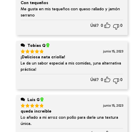
Con tequeños
Valorado
en
4
de
Me gusta en mis tequeños con queso rallado y jamón
5
serrano
Útil?
0
0
Tobias Q
junio 15, 2023
¡Deliciosa nata criolla!
Valorado
en
5
de 5
Le da un sabor especial a mis comidas, ¡una alternativa
práctica!
Útil?
0
0
Luis G
junio 15, 2023
queda increíble
Valorado
en
5
de 5
Lo añado a mi arroz con pollo para darle una textura
única.