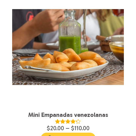
Mini Empanadas venezolanas
$
20.00
–
$
110.00
Valorado
en
4.21