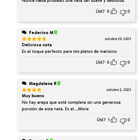
Nunca había probado una nata tan suave y deliciosa.
5
Útil?
0
0
Federico M
octubre 20, 2023
Deliciosa nata
Valorado
en
5
de 5
Es el toque perfecto para mis platos de mariscos
Útil?
0
0
Magdalena R
octubre 2, 2023
Muy bueno
Valorado
en
4
de
No hay arepa que esté completa sin una generosa
5
porción de esta nata. Es el
...More
Útil?
1
0