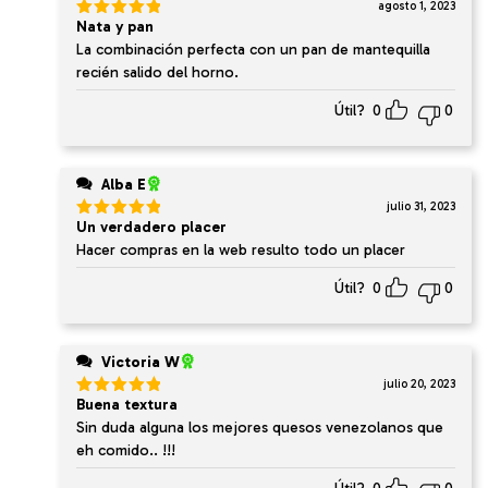
agosto 1, 2023
Nata y pan
Valorado
en
5
de 5
La combinación perfecta con un pan de mantequilla
recién salido del horno.
Útil?
0
0
Alba E
julio 31, 2023
Un verdadero placer
Valorado
en
5
de 5
Hacer compras en la web resulto todo un placer
Útil?
0
0
Victoria W
julio 20, 2023
Buena textura
Valorado
en
5
de 5
Sin duda alguna los mejores quesos venezolanos que
eh comido.. !!!