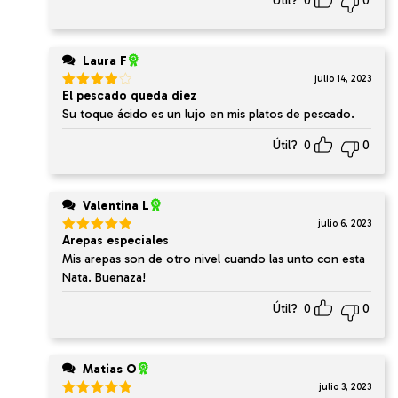
Útil?
0
0
Laura F
julio 14, 2023
El pescado queda diez
Valorado
en
4
de
Su toque ácido es un lujo en mis platos de pescado.
5
Útil?
0
0
Valentina L
julio 6, 2023
Arepas especiales
Valorado
en
5
de 5
Mis arepas son de otro nivel cuando las unto con esta
Nata. Buenaza!
Útil?
0
0
Matias O
julio 3, 2023