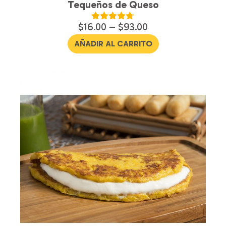
Tequeños de Queso
$
16.00
–
$
93.00
Valorado en
4.68
de 5
AÑADIR AL CARRITO