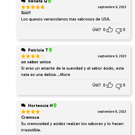
Renata Q
septiembre 9, 2023
Siiii!!
Valorado
en
5
de 5
Los quesos venezolanos mas sabrosos de USA.
Útil?
0
0
Patricia T
septiembre 9, 2023
un sabor unico
Valorado
en
4
de
Si eres un amante de la suavidad y el sabor ácido, esta
5
nata es una delicia
...More
Útil?
0
0
Hortencia H
septiembre 8, 2023
Cremosa
Valorado
en
4
de
Su cremosidad y acidez realzan los sabores y lo hacen
5
irresistible.