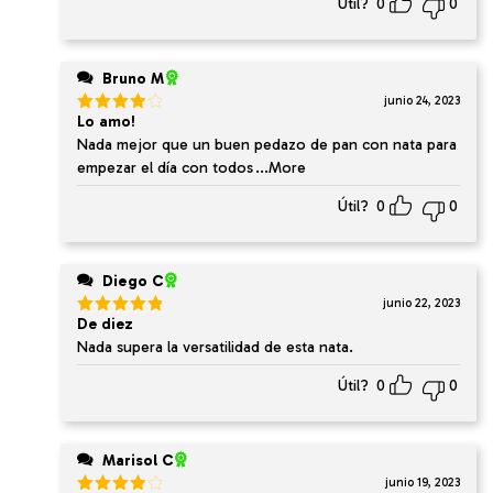
Útil?
0
0
Bruno M
junio 24, 2023
Lo amo!
Valorado
en
4
de
Nada mejor que un buen pedazo de pan con nata para
5
empezar el día con todos
...More
Útil?
0
0
Diego C
junio 22, 2023
De diez
Valorado
en
5
de 5
Nada supera la versatilidad de esta nata.
Útil?
0
0
Marisol C
junio 19, 2023