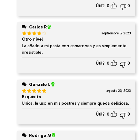
Útil?
0
0
Carlos R
septiembre 5, 2023
Otro nivel
Valorado
en
4
de
La añado a mi pasta con camarones y es simplemente
5
irresistible.
Útil?
0
0
Gonzalo L
agosto 23, 2023
Exquisita
Valorado
en
5
de 5
Unica, la uso en mis postres y siempre queda deliciosa.
Útil?
0
0
Rodrigo M