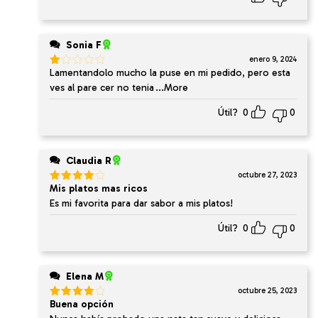
Sonia F
enero 9, 2024
Lamentandolo mucho la puse en mi pedido, pero esta
Valorado
en
ves al pare cer no tenia
...More
1
de
Útil?
0
0
5
Claudia R
octubre 27, 2023
Mis platos mas ricos
Valorado
en
4
de
Es mi favorita para dar sabor a mis platos!
5
Útil?
0
0
Elena M
octubre 25, 2023
Buena opción
Valorado
en
4
de