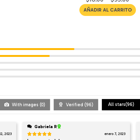
4.68
de 5
AÑADIR AL CARRITO
All stars(
96
)
With images (
0
)
Verified (
96
)
Gabriela R
12, 2023
enero 7, 2023