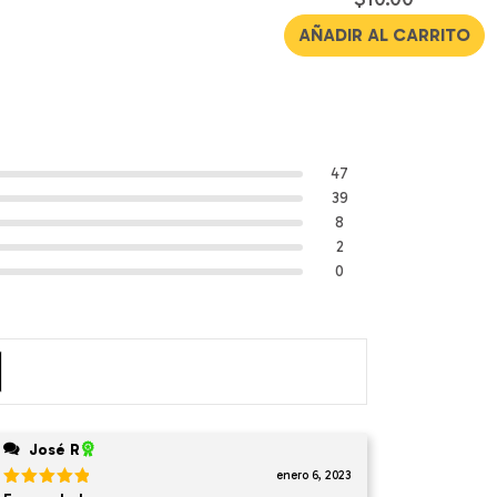
en
4.38
de
AÑADIR AL CARRITO
5
47
39
8
2
0
José R
enero 6, 2023