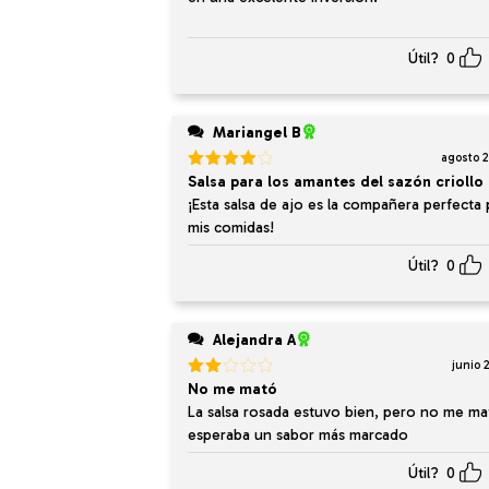
Útil?
0
Mariangel B
agosto 2
Valorado
Salsa para los amantes del sazón criollo
en
4
de
¡Esta salsa de ajo es la compañera perfecta 
5
mis comidas!
Útil?
0
Alejandra A
junio 
Valorado
No me mató
en
La salsa rosada estuvo bien, pero no me ma
2
de
esperaba un sabor más marcado
5
Útil?
0