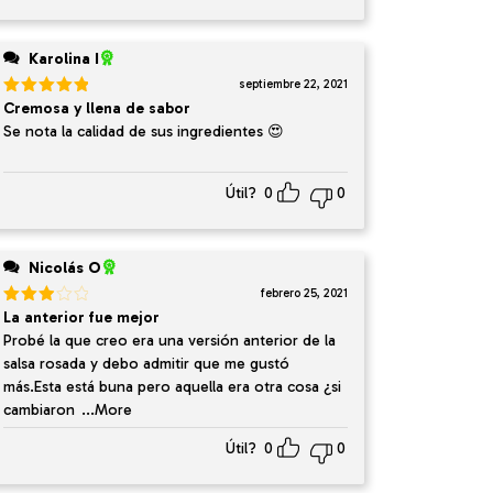
Karolina I
septiembre 22, 2021
Valorado
Cremosa y llena de sabor
en
5
de 5
Se nota la calidad de sus ingredientes 😍
Útil?
0
0
Nicolás O
febrero 25, 2021
Valorado
La anterior fue mejor
en
3
Probé la que creo era una versión anterior de la
de 5
salsa rosada y debo admitir que me gustó
más.Esta está buna pero aquella era otra cosa ¿si
cambiaron
...More
Útil?
0
0