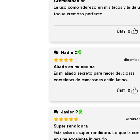
Valorado
Cremosidad 💯
en
5
de 5
La uso como aderezo en mis tacos y le da 
toque cremoso perfecto.
Útil?
0
Nadia C
diciembre
Valorado
Aliada en mi cocina
en
4
de
Es mi aliado secreto para hacer deliciosas
5
cocteleras de camarones estilo latino.
Útil?
0
Javier P
octubre 
Valorado
Super rendidora
en
5
de 5
Esta salsa es super rendidora. Lo que la con
en una excelente inversión.