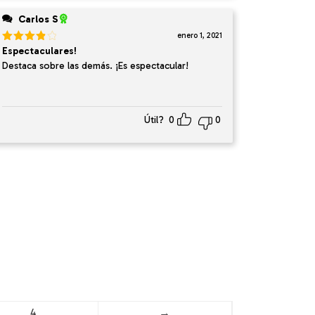
Carlos S
enero 1, 2021
Valorado
Espectaculares!
en
4
de
Destaca sobre las demás. ¡Es espectacular!
5
Útil?
0
0
4
→