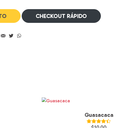
ITO
CHECKOUT RÁPIDO
Guasacaca
$
10.00
Valorado