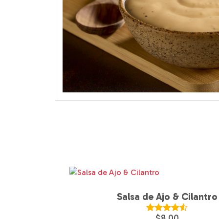
Salsa de Ajo & Cilantro
$
8.00
Valorado