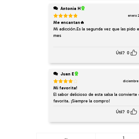
Antonia H
enero 
Valorado
Me encantan🔥
en
5
de 5
Mi adicción.Es la segunda vez que las pido 
mes
Útil?
0
Juan E
diciembre
Valorado
Mi favorita!
en
4
de
El sabor delicioso de esta salsa la convierte
5
favorita. ¡Siempre la compro!
Útil?
0
←
1