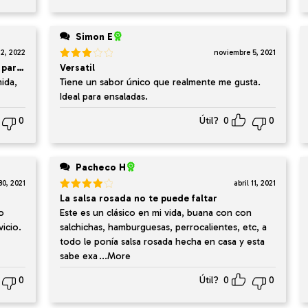
Simon E
12, 2022
noviembre 5, 2021
 para mis niños
Valorado
Versatil
en
3
ida,
Tiene un sabor único que realmente me gusta.
de 5
Ideal para ensaladas.
0
Útil?
0
0
Pacheco H
30, 2021
abril 11, 2021
Valorado
La salsa rosada no te puede faltar
en
4
de
o
Este es un clásico en mi vida, buana con con
5
icio.
salchichas, hamburguesas, perrocalientes, etc, a
todo le ponía salsa rosada hecha en casa y esta
sabe exa
...More
0
Útil?
0
0