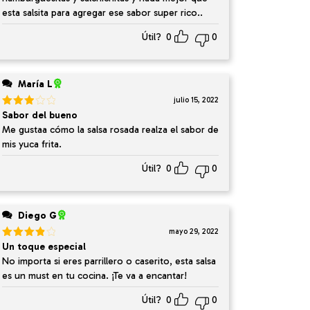
esta salsita para agregar ese sabor super rico..
Útil?
0
0
María L
julio 15, 2022
Valorado
Sabor del bueno
en
3
Me gustaa cómo la salsa rosada realza el sabor de
de 5
mis yuca frita.
Útil?
0
0
Diego G
mayo 29, 2022
Valorado
Un toque especial
en
4
de
No importa si eres parrillero o caserito, esta salsa
5
es un must en tu cocina. ¡Te va a encantar!
Útil?
0
0