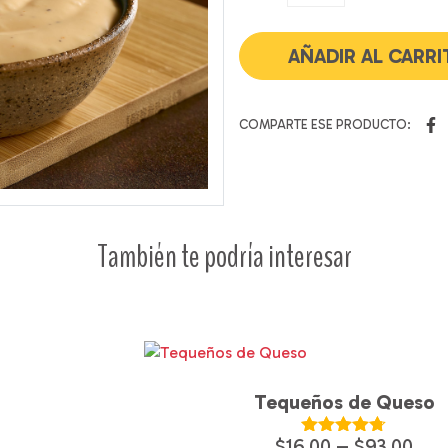
Rosada
cantidad
AÑADIR AL CARR
COMPARTE ESE PRODUCTO:
También te podría interesar
Tequeños de Queso
$
16.00
–
$
93.00
Valorado en