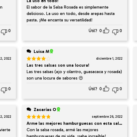
Valorado
La uso en todo!
en
5
de 5
un
El sabor de la Salsa Rosada es simplemente
delicioso. La uso en todo, desde arepas hasta
pasta. ¡Me encanta su versatilidad!
0
Útil?
0
0
Luisa M
 2, 2022
diciembre 1, 2022
Valorado
Las tres salsas son una locura!
en
4
de
Las tres salsas (ajo y cilantro, guasacaca y rosada)
5
son una locura de sabores 😍
0
Útil?
0
0
Zacarías O
12, 2022
septiembre 26, 2022
Valorado
Arme las mejores hamburguesas con esta salsa
en
5
de 5
vierte
Con la salsa rosada, armé las mejores
hamburguesas de mi vida, ¡sabe increíble!