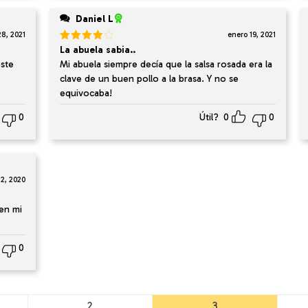
Daniel L
28, 2021
enero 19, 2021
Valorado
La abuela sabia..
en
4
de
este
Mi abuela siempre decía que la salsa rosada era la
5
clave de un buen pollo a la brasa. Y no se
equivocaba!
0
Útil?
0
0
 2, 2020
 en mi
0
2
3