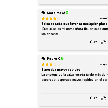
Moraima M
enero 
Valorado
Salsa rosada que levanta cualquier plato
en
4
de
¡Esta salsa es mi compañera fiel en cada com
5
les encanta!
Útil?
0
Pedro C
mayo 
Valorado
Esperaba mayor rapidez
en
3
La entrega de la salsa rosada tardó más de l
de 5
esperado, esperaba mayor rapidez en el serv
Útil?
0