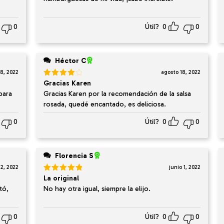
0
Útil?
0
0
Héctor C
8, 2022
agosto 18, 2022
Valorado
Gracias Karen
en
4
de
para
Gracias Karen por la recomendación de la salsa
5
rosada, quedé encantado, es deliciosa.
0
Útil?
0
0
Florencia S
22, 2022
junio 1, 2022
Valorado
La original
en
5
de 5
tó,
No hay otra igual, siempre la elijo.
0
Útil?
0
0