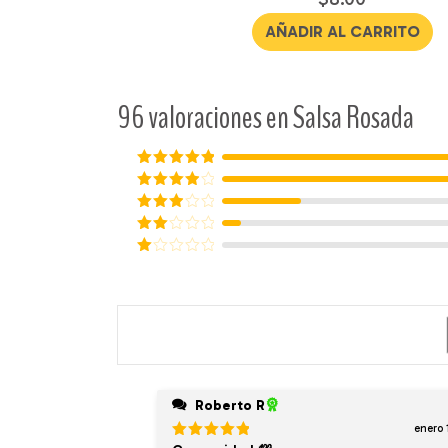
en
4.44
de
AÑADIR AL CARRITO
5
96 valoraciones en
Salsa Rosada
Valorado en
5
de 5
Valorado
en
4
de 5
Valorado
en
3
Valorado
de 5
en
2
Valorado
de 5
en
1
de
5
Roberto R
enero 