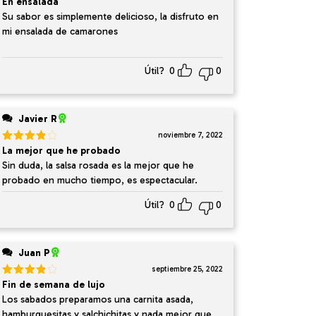
Valorado
En ensalada
en
5
de 5
Su sabor es simplemente delicioso, la disfruto en
mi ensalada de camarones
Útil?
0
0
Javier R
noviembre 7, 2022
Valorado
La mejor que he probado
en
4
de
Sin duda, la salsa rosada es la mejor que he
5
probado en mucho tiempo, es espectacular.
Útil?
0
0
Juan P
septiembre 25, 2022
Valorado
Fin de semana de lujo
en
4
de
Los sabados preparamos una carnita asada,
5
hamburguesitas y salchichitas y nada mejor que